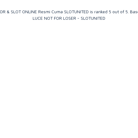
OR & SLOT ONLINE Resmi Cuma SLOTUNITED
is ranked
5
out of
5
. Ba
LUCE
NOT FOR LOSER
-
SLOTUNITED