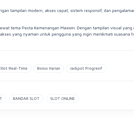
n tampilan modern, akses cepat, sistem responsif, dan pengalama
 lewat tema Pesta Kemenangan Maxwin. Dengan tampilan visual yang 
kses yang nyaman untuk pengguna yang ingin menikmati suasana hib
Slot Real-Time
Bonus Harian
Jackpot Progresif
T
BANDAR SLOT
SLOT ONLINE