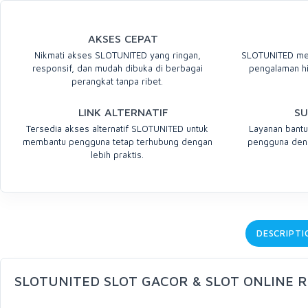
AKSES CEPAT
Nikmati akses SLOTUNITED yang ringan,
SLOTUNITED men
responsif, dan mudah dibuka di berbagai
pengalaman hi
perangkat tanpa ribet.
LINK ALTERNATIF
SU
Tersedia akses alternatif SLOTUNITED untuk
Layanan bant
membantu pengguna tetap terhubung dengan
pengguna deng
lebih praktis.
DESCRIPTI
SLOTUNITED SLOT GACOR & SLOT ONLINE R