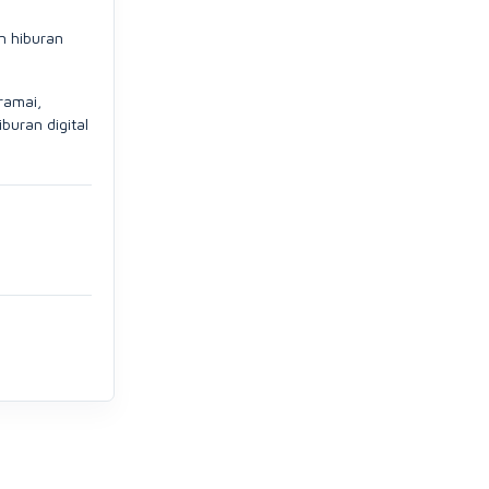
n hiburan
ramai,
uran digital