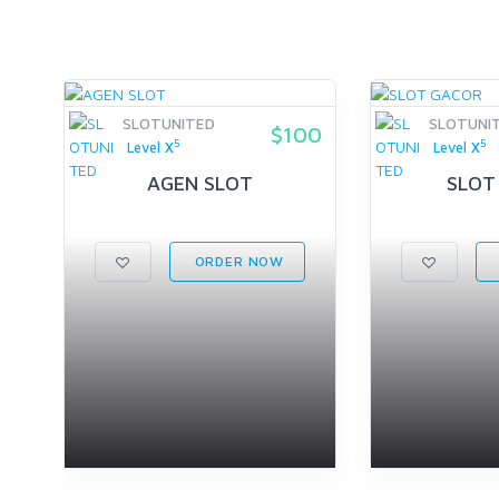
SLOTUNITED
SLOTUNI
$100
5
5
Level X
Level X
AGEN SLOT
SLOT
ORDER NOW