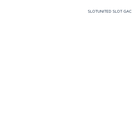
SLOTUNITED SLOT GAC