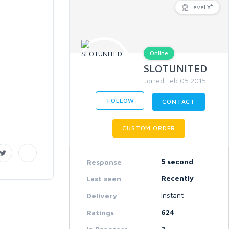
5
Level X
Online
SLOTUNITED
Joined Feb 05 2015
FOLLOW
CONTACT
CUSTOM ORDER
5
second
Response
Recently
Last seen
Instant
Delivery
624
Ratings
2