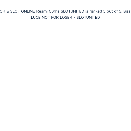
OR & SLOT ONLINE Resmi Cuma SLOTUNITED
is ranked
5
out of
5
. Ba
LUCE
NOT FOR LOSER
-
SLOTUNITED