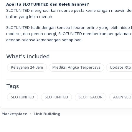
Apa Itu SLOTUNITED dan Kelebihannya?
SLOTUNITED menghadirkan nuansa pesta kemenangan maxwin denga
online yang lebih meriah.
SLOTUNITED hadir dengan konsep hiburan online yang lebih hidup
modern, dan penuh energi, SLOTUNITED memberikan pengalaman a
dengan nuansa kemenangan setiap hari.
What's included
Pelayanan 24 Jam
Prediksi Angka Terpercaya
Update Rtp 
Tags
SLOTUNITED
SLOTUNITED
SLOT GACOR
AGEN SLO
Marketplace
Link Building