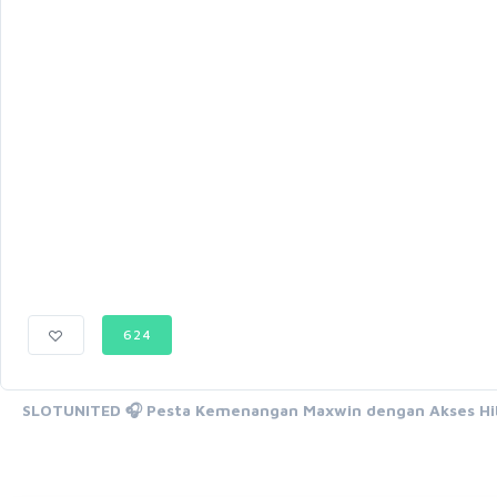
624
SLOTUNITED 🎧 Pesta Kemenangan Maxwin dengan Akses Hi