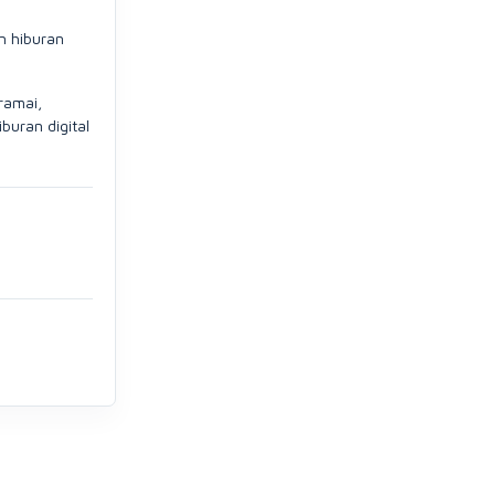
n hiburan
ramai,
uran digital