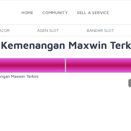
HOME
COMMUNITY
SELL A SERVICE
ACOR
AGEN SLOT
BANDAR SLOT
 Kemenangan Maxwin Terk